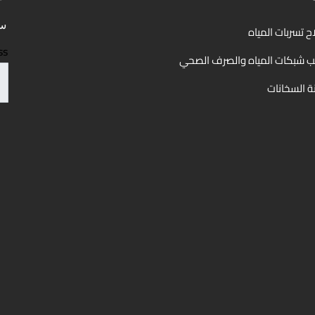
سج
ح تسربات المياه​
ss
ب شبكات المياه والصرف الصحي​
ة السخانات​