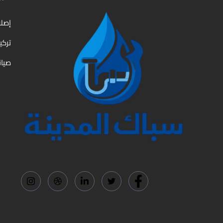
إصلا
تركي
صيان