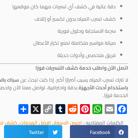
دقة عالية في كشف أي تسربات مهما كان موقعها
كشف تسرب المياه بدون تكسير أو إتلاف
سرعة الاستجابة وحلول فورية
صيانة مواسير متكاملة لمنع تكرار الأعطال
فريق متخصص وأدوات حديثة
اتصل الآن واطلب خدمة كشف التسربات فورًا
لا تترك تسرب المياه يسبب أضرارًا أكبر. إذا كنت تبحث عن
سباك بالم
باستخدام أحدث الأجهزة
بدقة واحترافية، تواصل معنا الآن واح
الخدمة فورًا.
hare
Copy
X
Tumblr
Reddit
Pinterest
WhatsApp
Facebook
Email
Link
الكلمات المفتاحيه :
احسن الاسعار
,
افضل الهدمات
,
كشف تسر
Twitter
Facebook