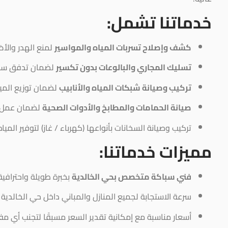
خدماتنا تشمل:
كشف وإصلاح تسربات المياه والمواسير
لمنع الهدر والأضر
تسليك المجاري والبالوعات بدون تكسير
لضمان تدفق سل
تركيب وصيانة شبكات المياه والأنابيب
لضمان توزيع المي
صيانة الحمامات والمطابخ والأدوات الصحية
لضمان عمل ج
تركيب وصيانة السخانات بأنواعها (كهرباء / غاز) لتوفير الم
مميزات خدماتنا:
فني سباكة متخصص بحي الخالدية
بخبرة طويلة واحترافية 
سرعة الاستجابة لجميع المنازل والمباني داخل حي الخالدية 
أسعار مناسبة مع إمكانية تقدير السعر مسبقًا لتجنب أي مف