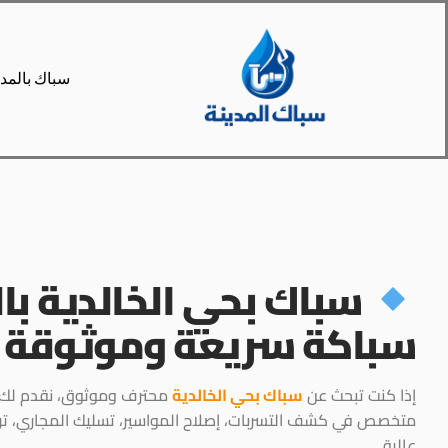
سباك بالمدي
F
W
P
سباك بحي الخالدية بال
سباكة سريعة وموثوقة
إذا كنت تبحث عن
سباك بحي الخالدية
محترف وموثوق، نقدم لك خد
متخصص في كشف التسربات، إصلاح المواسير، تسليك المجاري، ترك
عالية.